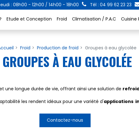
eudi : 08h00 - 12h00 / 14h00 - 18h00
Tél : 04 99 62 23 23
?
Etude et Conception
Froid
Climatisation / P.A.C
Cuisine 
Accueil
Froid
Production de froid
Groupes à eau glycolée
GROUPES À EAU GLYCOLÉE
 une longue durée de vie, offrant ainsi une solution de
refroi
ptabilité les rendent idéaux pour une variété d'
applications i
Contactez-nous