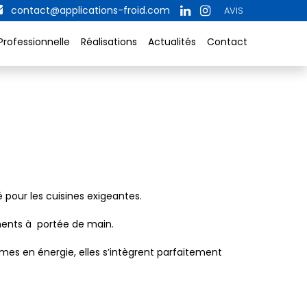
contact@applications-froid.com
AVIS
Professionnelle
Réalisations
Actualités
Contact
é pour les cuisines exigeantes.
iments à portée de main.
omes en énergie, elles s’intègrent parfaitement