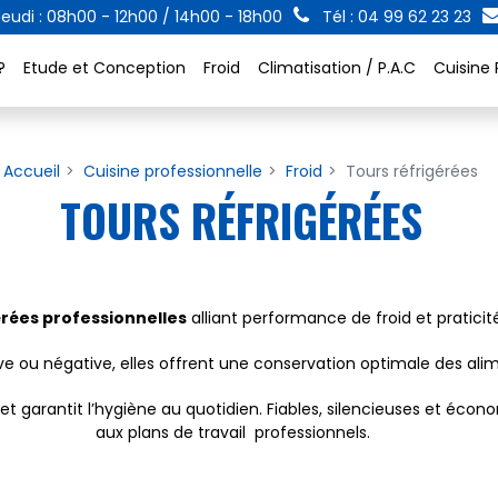
eudi : 08h00 - 12h00 / 14h00 - 18h00
Tél : 04 99 62 23 23
?
Etude et Conception
Froid
Climatisation / P.A.C
Cuisine 
Accueil
Cuisine professionnelle
Froid
Tours réfrigérées
TOURS RÉFRIGÉRÉES
érées professionnelles
alliant performance de froid et praticit
ive ou négative, elles offrent une conservation optimale des al
et garantit l’hygiène au quotidien. Fiables, silencieuses et écon
aux plans de travail professionnels.