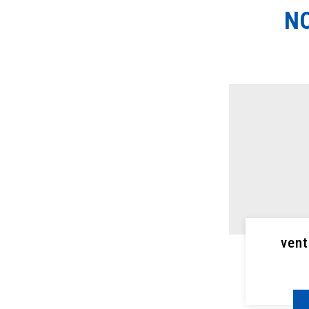
NO
vent