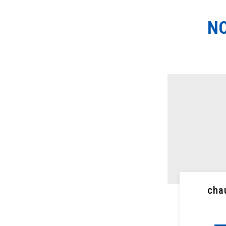
NO
cha