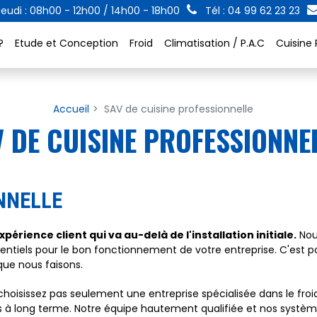
eudi : 08h00 - 12h00 / 14h00 - 18h00
Tél : 04 99 62 23 23
?
Etude et Conception
Froid
Climatisation / P.A.C
Cuisine 
Accueil
SAV de cuisine professionnelle
 DE CUISINE PROFESSIONNE
NNELLE
périence client qui va au-delà de l'installation initiale.
Nou
essentiels pour le bon fonctionnement de votre entreprise. C'es
ue nous faisons.
hoisissez pas seulement une entreprise spécialisée dans le froid, 
ès à long terme. Notre équipe hautement qualifiée et nos syst