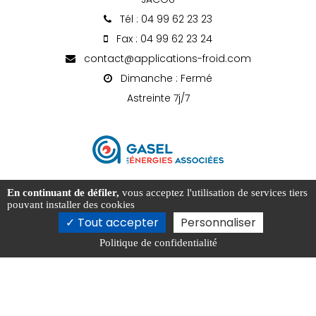
Tél : 04 99 62 23 23
Fax : 04 99 62 23 24
contact@applications-froid.com
Dimanche : Fermé
Astreinte 7j/7
En continuant de défiler,
vous acceptez l'utilisation de services tiers
pouvant installer des cookies
Tout accepter
Personnaliser
Activités
Nos actualités
Localités
Réseau et liens
Politique de confidentialité
Mentions légales
Charte d’utilisation des données
Gestion des cookies
2026