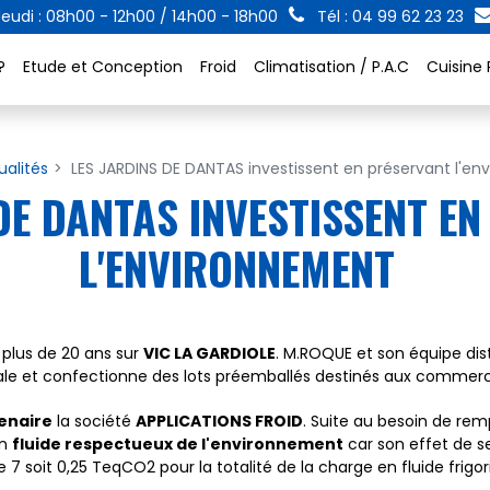
eudi : 08h00 - 12h00 / 14h00 - 18h00
Tél : 04 99 62 23 23
?
Etude et Conception
Froid
Climatisation / P.A.C
Cuisine 
ualités
LES JARDINS DE DANTAS investissent en préservant l'e
DE DANTAS INVESTISSENT E
L'ENVIRONNEMENT
a plus de 20 ans sur
VIC LA GARDIOLE
. M.ROQUE et son équipe dist
ocale et confectionne des lots préemballés destinés aux commerc
enaire
la société
APPLICATIONS FROID
. Suite au besoin de rem
un
fluide respectueux de l'environnement
car son effet de se
 7 soit 0,25 TeqCO2 pour la totalité de la charge en fluide frigo