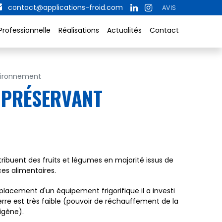
contact@applications-froid.com
AVIS
Professionnelle
Réalisations
Actualités
Contact
nvironnement
N PRÉSERVANT
ribuent des fruits et légumes en majorité issus de
es alimentaires.
placement d'un équipement frigorifique il a investi
rre est très faible (pouvoir de réchauffement de la
rigène).