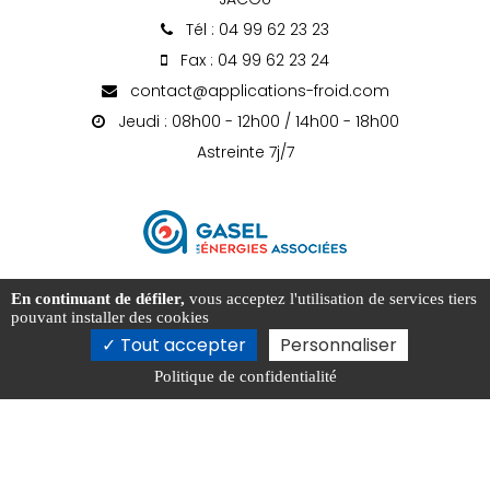
Tél : 04 99 62 23 23
Fax : 04 99 62 23 24
contact@applications-froid.com
Jeudi : 08h00 - 12h00 / 14h00 - 18h00
Astreinte 7j/7
En continuant de défiler,
vous acceptez l'utilisation de services tiers
pouvant installer des cookies
Tout accepter
Personnaliser
Activités
Nos actualités
Localités
Réseau et liens
Politique de confidentialité
Mentions légales
Charte d’utilisation des données
Gestion des cookies
2026